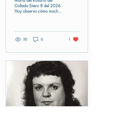
María del Rosario del
Collado Enero 8 del 2026.
Hoy observo cómo muchas
personas se atreven a
escribir y yo, a veces, me
quedo mucho tiempo
leyendo, escuchando y
dándole vueltas a las ideas
50
0
1
en la cabeza. Por ello he
decidido escribir unas
cuantas líneas sobre lo que
hoy permanece en mi
mente. Qué importante es
hablar de la persona
humana y colocarla en el
centro, en un tiempo
histórico en el que la
violencia y la agresividad
están a flor de piel, tanto en
la vida personal como en la
vida...