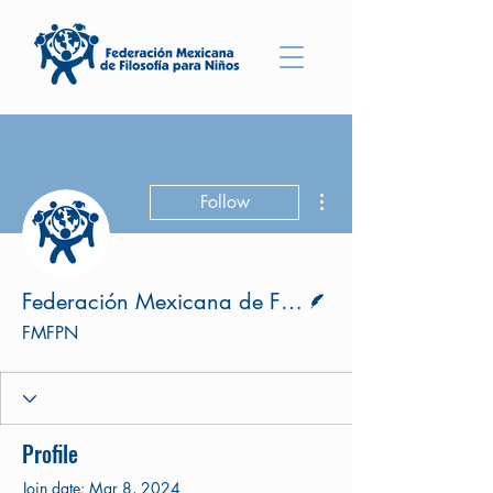
More actions
Follow
Writer
Federación Mexicana de Filosofía para Niños
FMFPN
Profile
Join date: Mar 8, 2024